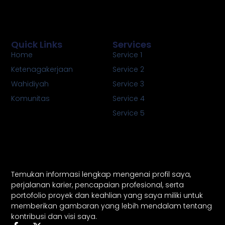
Quick Links
Services
Home
Service 1
Ketenagakerjaan
Service 2
Wahidiyah
Service 3
Komunitas
Service 4
Service 5
Temukan informasi lengkap mengenai profil saya,
perjalanan karier, pencapaian profesional, serta
portofolio proyek dan keahlian yang saya miliki untuk
memberikan gambaran yang lebih mendalam tentang
kontribusi dan visi saya.