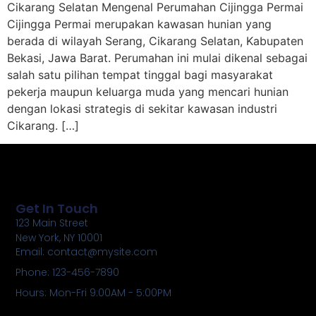
Cikarang Selatan Mengenal Perumahan Cijingga Permai
Cijingga Permai merupakan kawasan hunian yang
berada di wilayah Serang, Cikarang Selatan, Kabupaten
Bekasi, Jawa Barat. Perumahan ini mulai dikenal sebagai
salah satu pilihan tempat tinggal bagi masyarakat
pekerja maupun keluarga muda yang mencari hunian
dengan lokasi strategis di sekitar kawasan industri
Cikarang. […]
Get In Touch
123 Main Street
New York, NY 10001
Email: contact@mysite.com
Phone: 123-456-7890
Hours: Mon-Fri 9:00AM - 5:00PM