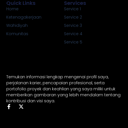
Quick Links
Services
Home
Service 1
Ketenagakerjaan
Service 2
Wahidiyah
Service 3
Komunitas
Service 4
Service 5
Temukan informasi lengkap mengenai profil saya,
perjalanan karier, pencapaian profesional, serta
portofolio proyek dan keahlian yang saya miliki untuk
memberikan gambaran yang lebih mendalam tentang
kontribusi dan visi saya.