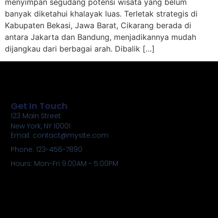
menyimpan segudang potensi wisata yang belum
banyak diketahui khalayak luas. Terletak strategis di
Kabupaten Bekasi, Jawa Barat, Cikarang berada di
antara Jakarta dan Bandung, menjadikannya mudah
dijangkau dari berbagai arah. Dibalik […]
Get In Touch
123 Main Street
New York, NY 10001
Email: contact@mysite.com
Phone: 123-456-7890
Hours: Mon-Fri 9:00AM - 5:00PM